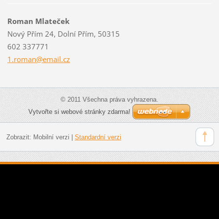
Roman Mlateček
Nový Přím 24, Dolní Přím, 50315
602 337771
1.roman@
email.cz
© 2011 Všechna práva vyhrazena.
Vytvořte si webové stránky zdarma!
Zobrazit:
Mobilní verzi
|
Standardní verzi