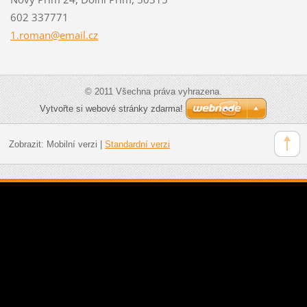
602 337771
1.roman@
email.cz
© 2011 Všechna práva vyhrazena.
Vytvořte si webové stránky zdarma!
Zobrazit:
Mobilní verzi
|
Standardní verzi