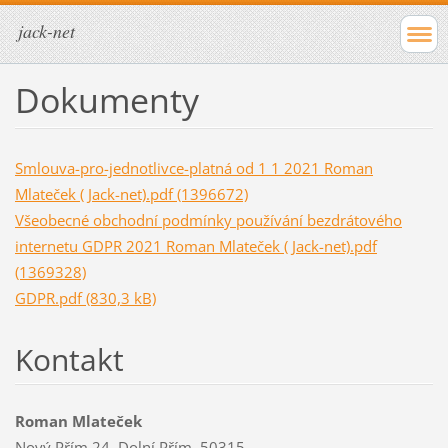
jack-net
Dokumenty
Smlouva-pro-jednotlivce-platná od 1 1 2021 Roman
Mlateček ( Jack-net).pdf (1396672)
Všeobecné obchodní podmínky používání bezdrátového
internetu GDPR 2021 Roman Mlateček ( Jack-net).pdf
(1369328)
GDPR.pdf (830,3 kB)
Kontakt
Roman Mlateček
Nový Přím 24, Dolní Přím, 50315