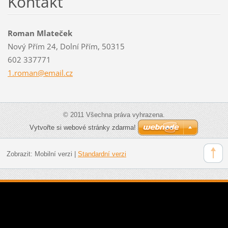
Kontakt
Roman Mlateček
Nový Přím 24, Dolní Přím, 50315
602 337771
1.roman@
email.cz
© 2011 Všechna práva vyhrazena.
Vytvořte si webové stránky zdarma!
Zobrazit:
Mobilní verzi
|
Standardní verzi